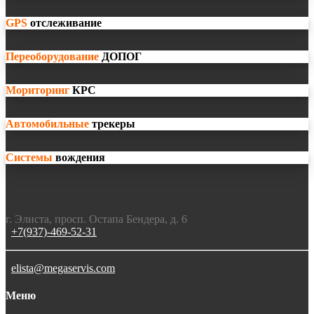
GPS
отслеживание
Переоборудование
ДОПОГ
Мориторинг
КРС
Автомобильные
трекеры
Системы
вождения
г. Элиста, просп. Остапа Бендера, д. 6
+7(937)-469-52-31
elista@megaservis.com
Меню