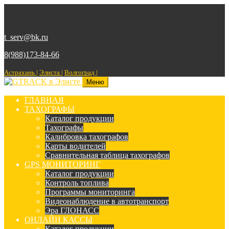
t_serv@bk.ru
8(988)173-84-66
Астрахань |
Элиста |
Волгоград |
Меню
ГЛАВНАЯ
ТАХОГРАФЫ
Каталог продукции
Тахографы
Калибровка тахографов
Карты водителей
Сравнительная таблица тахографов
GPS МОНИТОРИНГ
Каталог продукции
Контроль топлива
Программы мониторинга
Видеонаблюдение в автотранспорт
Эра ГЛОНАСС
ОНЛАЙН КАССЫ
Каталог продукции