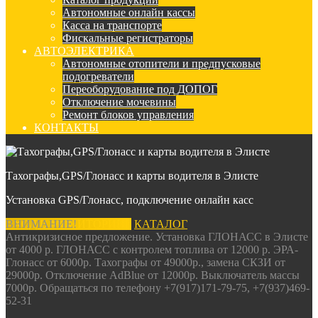
Автономные онлайн кассы
Касса на транспорте
Фискальные регистраторы
АВТОЭЛЕКТРИКА
Автономные отопители и предпусковые
подогреватели
Переоборудование под ДОПОГ
Отключение мочевины
Ремонт блоков управления
КОНТАКТЫ
Тахографы,GPS/Глонасс и карты водителя в Элисте
Установка GPS/Глонасс, подключение онлайн касс
ВНИМАНИЕ!
ВХОД В МОНИТОРИНГ
КАТАЛОГ
Антикризисное предложение. Установка ГЛОНАСС в Элисте
от 4000 р. ГЛОНАСС с контролем топлива от 12000 р. ЭРА-
Глонасс от 6000р. Тахографы от 49000р., замена СКЗИ от
29000р. Отключение AdBlue от 12000р. Выключатель массы
7000р. Обращаться по телефону +7(917)171-79-75, +7(937)469-
52-31