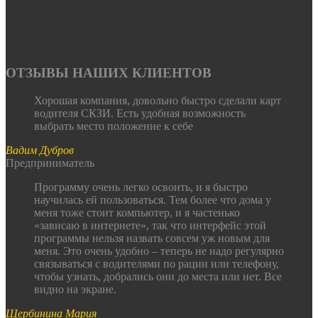
ОТЗЫВЫ НАШИХ КЛИЕНТОВ
Хорошая компания, довольно быстро сделали карт
водителя СКЗИ. Есть удобная возможность
выбрать место положение к себе
Вадим Дубров
Предприниматель
Программу очень легко освоить, и я быстро
научилась ей пользоваться. Тем более что дома у
меня тоже стоит компьютер, и я частенько
«зависаю в интернете», так что интерфейс этой
программы нельзя назвать совсем уж новым для
меня. Это очень удобно – теперь не надо регулярно
связываться с водителями по рации или телефону,
чтобы узнать, добрались они до места или нет. Все
видно на экране.
Щербинина Мария