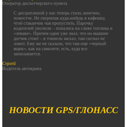
Оператор диспетчерского пункта
С дисциплиной у нас теперь стало, конечно,
пожестче. Не свернешь куда-нибудь в кафешку,
чтоб стаканчик чая пропустить. Парочку
водителей уволили – попались на сливе топлива и
«леваке». Причем один уже знал, что на машине
датчик стоит – в тоннель заехал, там сигнал не
ловит. Ему же не сказали, что там еще «черный
ящик», как на самолете, есть, куда все
записывается.
Сергей
Водитель автокрана
НОВОСТИ
GPS/ГЛОНАСС